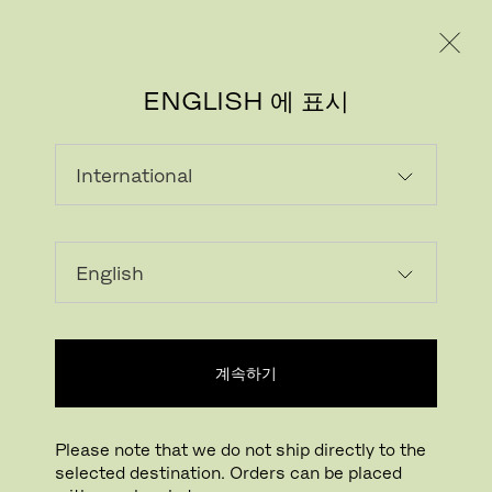
레지덴시얼
프로페셔널
ENGLISH 에 표시
계속하기
Please note that we do not ship directly to the
selected destination. Orders can be placed