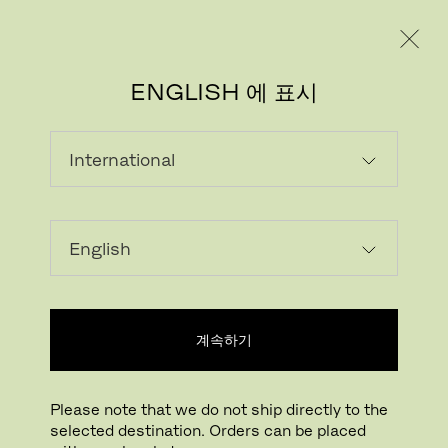
레지덴시얼
프로페셔널
ENGLISH 에 표시
계속하기
Please note that we do not ship directly to the
selected destination. Orders can be placed