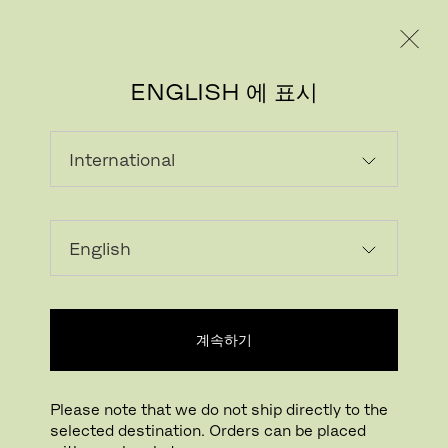
레지덴시얼
프로페셔널
ENGLISH 에 표시
계속하기
Please note that we do not ship directly to the
selected destination. Orders can be placed