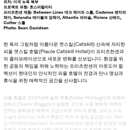
위치: 미국 뉴욕 북부
프로젝트 유형: 호스피탈리티
프리츠한센 제품: Between Lines 데크 체어와 스툴, Cadence 벤치와
체어, Selandia 테이블과 암체어, Atlantis 파라솔, Riviera 선베드,
Cutter 스툴
Photo: Sean Davidson
한 폭의 그림처럼 아름다운 캣스킬(Catskill) 산속에 자리한
피올 캣스킬 호텔(Piaule Catskill Hotel)이 프리츠한센과
의 콜라보레이션으로 새로운 변화를 선보입니다. 환경을 위
한 공동의 책임을 위해 노력하는 프리츠한센의 아웃도어 컬
렉션이 현대인의 안식처인 피올 호텔의 전경과 만나 명상과
휴식을 위한 매력적인 공간을 선사합니다.
피올 호텔은 2021년에 놀란 맥휴(Nolan McHugh)와 트레버
브릭스(Trevor Briggs)가 설립한 곳으로 뉴욕 북부의 자연이
전하는 평화로운 매력과 고급스러운 부티크 호텔, 그리고 스파
시설이 선보이는 조화가 특징인 자연 속 쉼의 공간입니다. 개리
슨 아키텍츠(Garrison Architects)와의 협업으로 탄생한 피올
호텔은 자연 본연의 아름다움을 유지하는 데 초점을 맞춰 총