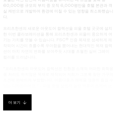
60,000평 규모의 부지 중 오직 6,000평만을 호텔 본관과 객
실 캐빈으로 개발하여 환경에 미칠 수 있는 영향을 최소화했습니
다.
프리츠한센의 새로운 아웃도어 컬렉션을 피올 호텔 곳곳에 설치
한 이번 콜라보레이션을 통해 프리츠한센과 피올이 중요하게 여
기는 가치를 엿볼 수 있습니다. FSC® 인증 목재로 섬세하게 제
작되어 시간이 흐를수록 우아함을 뿜어내는 현대적인 목재 컬렉
션이 마치 자연의 변화를 보여주듯 시대를 초월한 실버 그레이
컬러를 드러냅니다.
"프리츠한센의 아웃도어 컬렉션은 친환경 소재와 어떠한 화학용
품 처리도 하지않은 목재로 제작되어 저희가 그토록 찾던 가구의
조건에 완벽하게 부합합니다. 아름다움과 매력을 영원히 즐길 수
있는 디자인이에요." - 피올 호텔 설립자 놀란 맥휴와 트레버 브
릭스
더 보기