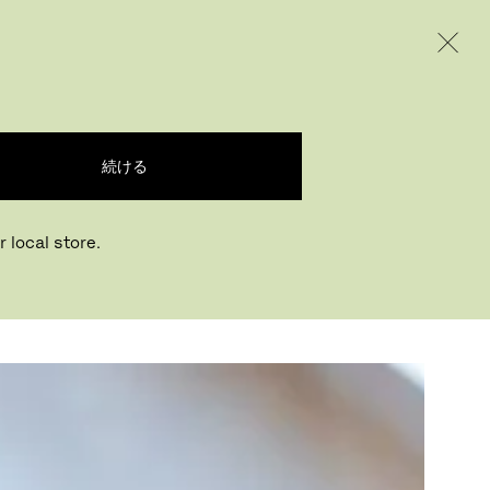
INTERNATIONAL / EUR – JAPANESE
ODUCTS
INSPIRATION
ABOUT US
続ける
 local store.