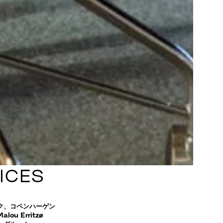
ICES
ク、コペンハーゲン
ou Erritzø