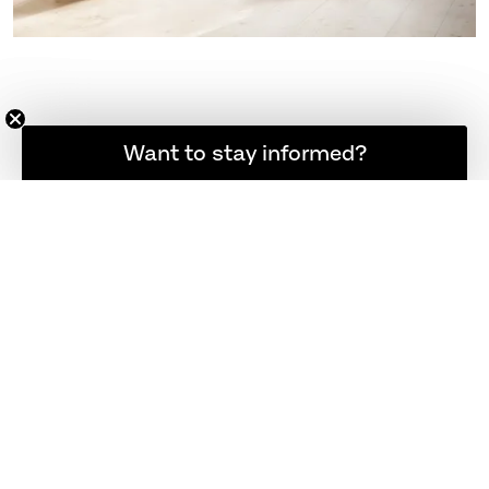
登録者限定の最新ニュース
Want to stay informed?
プロジェクト事例
フリッツ・ハンセンの製品が採用され
た世界中のインテリアデザイン