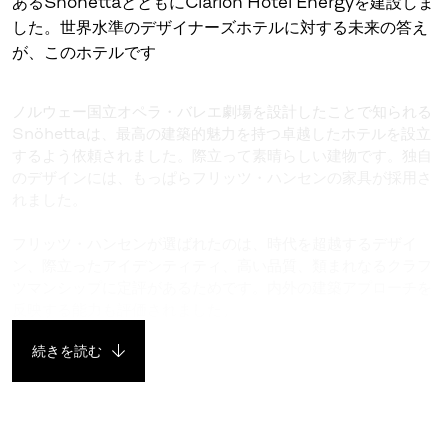
あるSnöhettaとともにClarion Hotel Energyを建設しま
した。世界水準のデザイナーズホテルに対する未来の答え
が、このホテルです
ノルウェー国立オペラ・バレエ劇場を設計したことで知られる
Snöhettaは、最高の建築的魅力を持つ卓越したホテルを設立
するよう依頼されました。際立って素晴らしい建物です。独自
のデザインには、もっぱらフリッツ・ハンセンの家具が採用さ
れました。
フリッツ・ハンセンが選ばれたのは、時代を超越するデザイ
ン、際立ったアイデンティティ、高い品質、類まれなるクラフ
ツマンシップに定評があるためです。内外の建築アプローチを
反映する能力も評価されました。
続きを読む