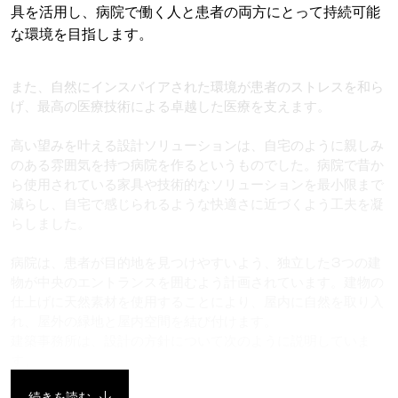
具を活用し、病院で働く人と患者の両方にとって持続可能
な環境を目指します。
また、自然にインスパイアされた環境が患者のストレスを和ら
げ、最高の医療技術による卓越した医療を支えます。
高い望みを叶える設計ソリューションは、自宅のように親しみ
のある雰囲気を持つ病院を作るというものでした。病院で昔か
ら使用されている家具や技術的なソリューションを最小限まで
減らし、自宅で感じられるような快適さに近づくよう工夫を凝
らしました。
病院は、患者が目的地を見つけやすいよう、独立した3つの建
物が中央のエントランスを囲むよう計画されています。建物の
仕上げに天然素材を使用することにより、屋内に自然を取り入
れ、屋外の緑地と屋内空間を結び付けます。
建築事務所は、設計の方針について次のように説明していま
す。
続きを読む