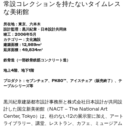
常設コレクションを持たないタイムレス
な美術館
所在地：東京、六本木
設計監理：黒川紀章・日本設計共同体
竣工：2006年5月
カテゴリー：文化施設
建築面積：12,989m²
延床面積：49,834m²
鉄骨造（一部鉄骨鉄筋コンクリート造）
地上4階、地下1階
プロダクト：セブンチェア、PK80™、アイスチェア（販売終了）、テ
ーブルシリーズ等
黒川紀章建築都市設計事務所と株式会社日本設計が共同設
計した国立新美術館（NACT – The National Art
Center, Tokyo）は、柱のない12の展示室に加え、アート
ライブラリー、講堂、レストラン、カフェ、ミュージアム