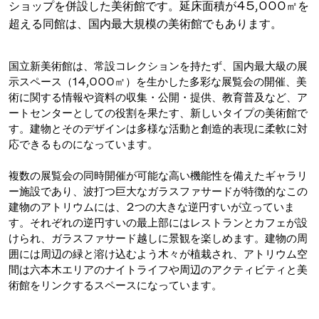
ショップを併設した美術館です。延床面積が45,000㎡を
超える同館は、国内最大規模の美術館でもあります。
国立新美術館は、常設コレクションを持たず、国内最大級の展
示スペース（14,000㎡）を生かした多彩な展覧会の開催、美
術に関する情報や資料の収集・公開・提供、教育普及など、ア
ートセンターとしての役割を果たす、新しいタイプの美術館で
す。建物とそのデザインは多様な活動と創造的表現に柔軟に対
応できるものになっています。
複数の展覧会の同時開催が可能な高い機能性を備えたギャラリ
ー施設であり、波打つ巨大なガラスファサードが特徴的なこの
建物のアトリウムには、2つの大きな逆円すいが立っていま
す。それぞれの逆円すいの最上部にはレストランとカフェが設
けられ、ガラスファサード越しに景観を楽しめます。建物の周
囲には周辺の緑と溶け込むよう木々が植栽され、アトリウム空
間は六本木エリアのナイトライフや周辺のアクティビティと美
術館をリンクするスペースになっています。