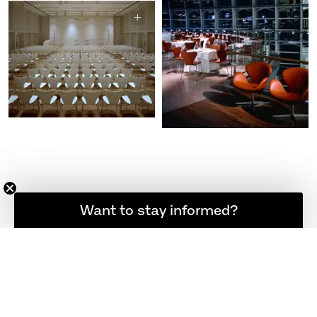
登録者限定の最新ニュース
Want to stay informed?