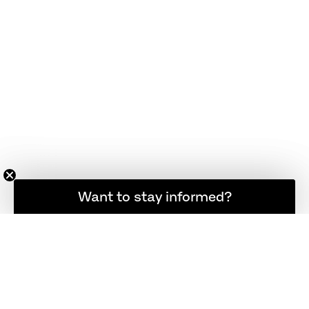
登録者限定の最新ニュース
Want to stay informed?