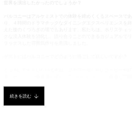
世界を演出したかったのでしょうか？
バルコニーはアルケミストでの体験を締めくくるスペースであ
り、４時間のドラマチックなダイニングエクスペリエンスを終
えた後のくつろぎの場でもあります。私たちは、ホリスティッ
クな没入体験を消化し、語り合うことのできるカジュアルでリ
ラックスした雰囲気作りを意識しました。
ゲストにはバルコニーでどのように過ごして欲しいですか？
くつろいでもらいたいですね。プチフールと共にコーヒーや紅
茶、カクテルや食後酒を楽しんで、ゆったりとした快適な時間
を過ごして欲しいです。
続きを読む