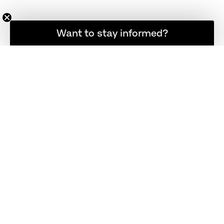
登録者限定の最新ニュース
Want to stay informed?
関連製品