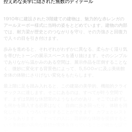
控えめな美学に隠された無数のディテール
1910年に建設された3階建ての建物は、魅力的な赤レンガの
アールヌーボー様式に当時の姿をとどめています。建物の内部
では、耐力梁が歴史とのつながりを守り、その力強さと回復力
で人々の目を引き付けます。
歩みを進めると、それぞれがわずかに異なる、柔らかく湿り気
を帯びたトーンの展示スペースを通り抜けます。そのシンプル
でありながら温かみのある空間は、展示作品を圧倒することな
く、微妙に変化する背景色によって、5,500㎡に及ぶ美術館
全体の体験にさりげない変化をもたらします。
最上階に足を踏み入れると、この建築の美学的、機能的クライ
マックスに達します。そこにあるのは、すべてが叶う空間で
す。まずは気軽な休憩室のようなものがあり、そこでは必ずし
も何かを購入する必要はなく、自由に歩き回ったり、体験を消
化したり、くつろいだりすることができます。カフェとレスト
ランもあります。「すべての人に」芸術的な体験を提供すると
いう美術館の高尚な目標が実体を伴っていることの確かな証で
す。