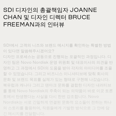
SDI 디자인의 총괄책임자 JOANNE
CHAN 및 디자인 디렉터 BRUCE
FREEMAN과의 인터뷰
SDI
에서 고객의 니즈와 브랜드 메시지를 확인하는 특별한 방법
이 있다면 말씀해주시겠어요
?
디자인 프로세스는 공동으로 진행되는 포괄적인 과정입니다
.
디
자인 팀은
Novo Nordisk
운영 위원회 및 대표이사의 의견을 반
영하고 그 과정에서
SDI
의 도움을 받아 각자의 아이디어를 조율
할 수 있었습니다
.
그리고 비즈니스 이니셔티브에 맞춰 회사의
문화 및 브랜드 목표를 실체가 있는 형태로 구현해 나갔습니다
.
북유럽과 캐나다 그리고 덴마크 문화를 결합한 디자인 내러티브
를 통해
Novo Nordisk
의 주축이 되는 의약품이 바로 이곳 토론
토에서 탄생했다는 사실을 다시 한번 강조합니다
. Novo
Nordisk
는 서로 긴밀하게 연결된 문화적 요소들이 전하는 하나
의 스토리를 활용하여
,
직원들에게 기발한 방식으로 그 안에 담
긴 메시지를 전달합니다
.