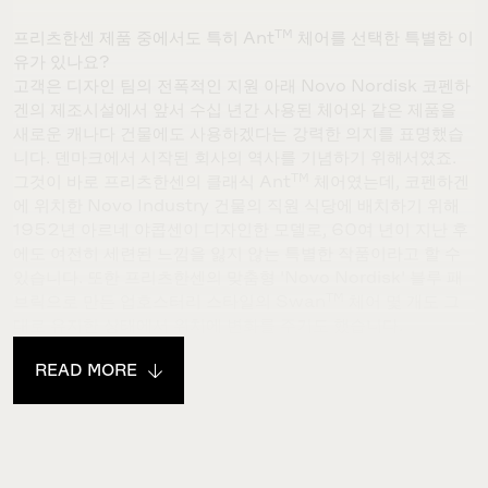
TM
프리츠한센 제품 중에서도 특히
Ant
체어를 선택한 특별한 이
유가 있나요
?
고객은 디자인 팀의 전폭적인 지원 아래
Novo Nordisk
코펜하
겐의 제조시설에서 앞서 수십 년간 사용된 체어와 같은 제품을
새로운 캐나다 건물에도 사용하겠다는 강력한 의지를 표명했습
니다
.
덴마크에서 시작된 회사의 역사를 기념하기 위해서였죠
.
TM
그것이 바로 프리츠한센의 클래식
Ant
체어였는데
,
코펜하겐
에 위치한
Novo Industry
건물의 직원 식당에 배치하기 위해
1952
년 아르네 야콥센이 디자인한 모델로
, 60
여 년이 지난 후
에도 여전히 세련된 느낌을 잃지 않는 특별한 작품이라고 할 수
있습니다
.
또한 프리츠한센의 맞춤형
'Novo Nordisk'
블루 패
TM
브릭으로 만든 업호스터리 스타일의
Swan
체어 몇 개도 그
대로 유지한 상태에서 위치에 변화를 주기도 했습니다
.
READ MORE