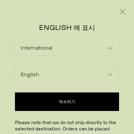
레지덴시얼
프로페셔널
ENGLISH 에 표시
계속하기
Please note that we do not ship directly to the
selected destination. Orders can be placed