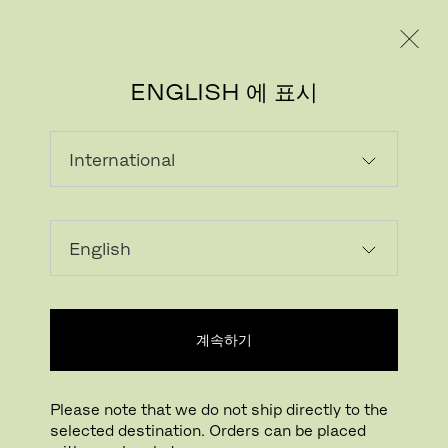
레지덴시얼
프로페셔널
ENGLISH 에 표시
계속하기
Please note that we do not ship directly to the
selected destination. Orders can be placed