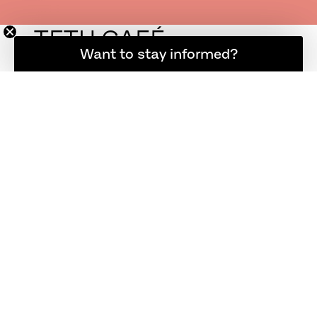
TETU CAFÉ
소식을 계속 받아보고 싶으신가요?
Want to stay informed?
빅라이츠 옆에 위치한 떼뚜(Tetu)에서는 잔으로 판
매되는 내추럴 와인과 커피 및 테이크아웃용 병 와인
을 선보입니다. 아티스트 국화가 이 고요한 공간을 운
영합니다.
“파리의 카페들처럼 그저 커피를 마시는 게 다가 아
닌, 문화가 담긴 공간을 꿈꿔왔어요. 격식 있는 느낌보
다는 자연스럽고 인간적인 그런 곳을 만들고 싶었죠.
아르네 야콥센의 Dot™ 스툴과 Swan™ 체어, 넨도
의 N01™ 체어는 하나의 리듬을 만들어내며 자유로
운 분위기를 선사합니다. 테이블과 체어를 배치한 후
에는 KAISER idell™ 램프와 같은 작은 아이템으로
제가 원하던 공간의 분위기를 완성했어요. 무엇보다
이곳은 자유롭게 내추럴 와인을 즐길 수 있는 곳입니
다.” 국화가 설명합니다.