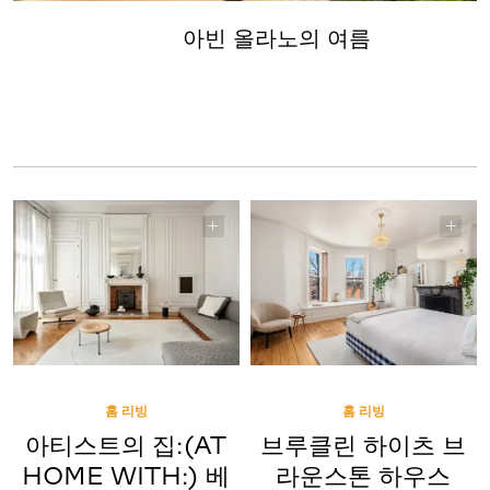
아빈 올라노의 여름
홈 리빙
홈 리빙
아티스트의 집:(AT
브루클린 하이츠 브
HOME WITH:) 베
라운스톤 하우스