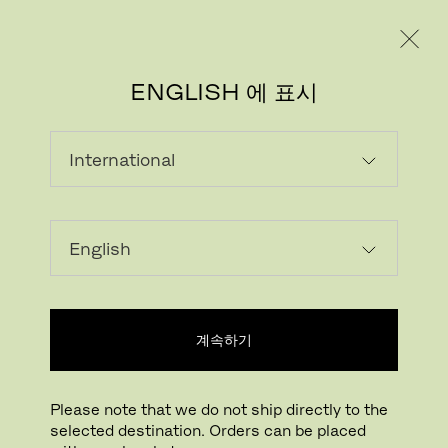
레지덴시얼
프로페셔널
ENGLISH 에 표시
홈 리빙
개인 주택 공간 속 프리츠 한센 제품을 완성하는 세계
적인 인테리어 디자인 프로젝트
홈 리빙
아웃도어
계속하기
Please note that we do not ship directly to the
selected destination. Orders can be placed