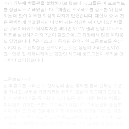
따라 외부에 박물관을 설치하기로 했습니다. 그들은 이 프로젝트
를 성공적으로 해냈습니다. “제출된 프로젝트를 검토한 뒤 선택
하는 데 있어 아무런 의심의 여지가 없었습니다. 제안서 중 네 건
은 완벽하게 적절했지만 다섯번 째는 상당히 뛰어났어요.” 박물
관 큐레이터이자 역사학자인 베냐민 아르무센의 말입니다. 프로
젝트를 실현하기까지 7년이 걸렸으며, 그 과정에서 많은 어려움
도 있었습니다. “유네스코네 등재된 유적지인 크론보르를 손상
시키지 않고 선착장을 건조시키는 것은 상당히 어려운 일이었
죠.” 언론 및 커뮤니케이션 담당인 시그네 룬드그렌이 우리를 안
내하며 설명했습니다.
그론보르 다리
전체 층계를 내려온 뒤 전시장의 좁은 복도를 통해 선착장 주변
을 지나고, 부두를 가로지르는 유리와 강철의 지그재그 모양 보
행자 전용 다리를 통과합니다. 이 모든 것의 가운데에는 박물관
회의실이 위치한 크론보그 다리가 있습니다. “박물관의 중심부
이며 아마도 전체 건물에서 가장 아름다운 공간일 거예요. 가장
포토제닉한 곳이기도 하고요.” 룬드그렌은 소셜 미디어 사이트에
게재되는 대부분의 사진이 찍힌 곳이라고 언급하면서 말을 이어