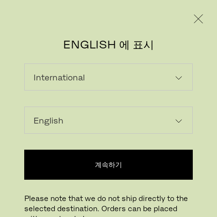
레지덴시얼
프로페셔널
ENGLISH 에 표시
계속하기
Please note that we do not ship directly to the
selected destination. Orders can be placed