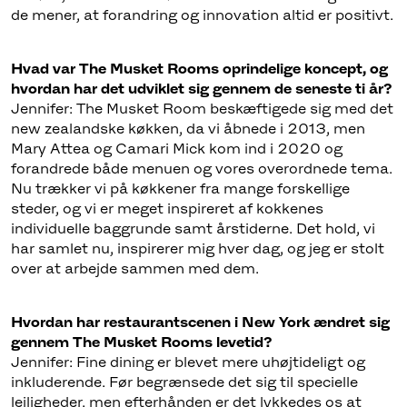
de mener, at forandring og innovation altid er positivt.
Hvad var The Musket Rooms oprindelige koncept, og
hvordan har det udviklet sig gennem de seneste ti år?
Jennifer: The Musket Room beskæftigede sig med det
new zealandske køkken, da vi åbnede i 2013, men
Mary Attea og Camari Mick kom ind i 2020 og
forandrede både menuen og vores overordnede tema.
Nu trækker vi på køkkener fra mange forskellige
steder, og vi er meget inspireret af kokkenes
individuelle baggrunde samt årstiderne. Det hold, vi
har samlet nu, inspirerer mig hver dag, og jeg er stolt
over at arbejde sammen med dem.
Hvordan har restaurantscenen i New York ændret sig
gennem The Musket Rooms levetid?
Jennifer: Fine dining er blevet mere uhøjtideligt og
inkluderende. Før begrænsede det sig til specielle
lejligheder, men efterhånden er det lykkedes os at