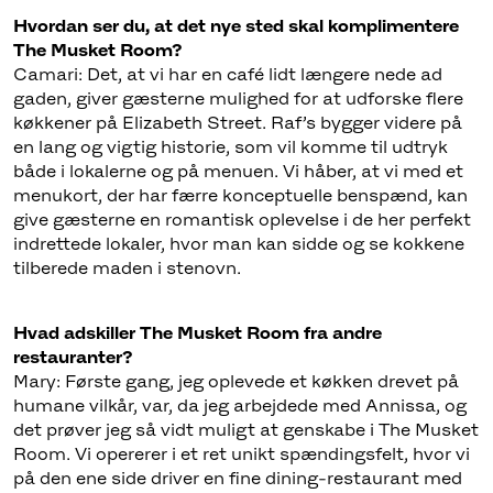
Hvordan ser du, at det nye sted skal komplimentere
The Musket Room?
Camari: Det, at vi har en café lidt længere nede ad
gaden, giver gæsterne mulighed for at udforske flere
køkkener på Elizabeth Street. Raf’s bygger videre på
en lang og vigtig historie, som vil komme til udtryk
både i lokalerne og på menuen. Vi håber, at vi med et
menukort, der har færre konceptuelle benspænd, kan
give gæsterne en romantisk oplevelse i de her perfekt
indrettede lokaler, hvor man kan sidde og se kokkene
tilberede maden i stenovn.
Hvad adskiller The Musket Room fra andre
restauranter?
Mary: Første gang, jeg oplevede et køkken drevet på
humane vilkår, var, da jeg arbejdede med Annissa, og
det prøver jeg så vidt muligt at genskabe i The Musket
Room. Vi opererer i et ret unikt spændingsfelt, hvor vi
på den ene side driver en fine dining-restaurant med