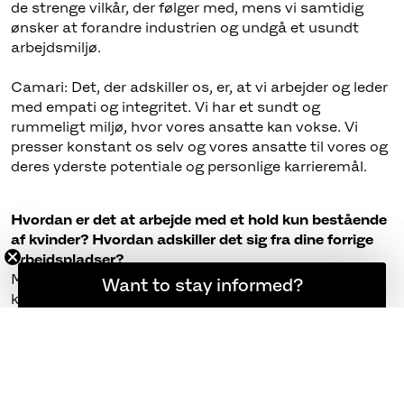
de strenge vilkår, der følger med, mens vi samtidig
ønsker at forandre industrien og undgå et usundt
arbejdsmiljø.
Camari: Det, der adskiller os, er, at vi arbejder og leder
med empati og integritet. Vi har et sundt og
rummeligt miljø, hvor vores ansatte kan vokse. Vi
presser konstant os selv og vores ansatte til vores og
deres yderste potentiale og personlige karrieremål.
Hvordan er det at arbejde med et hold kun bestående
af kvinder? Hvordan adskiller det sig fra dine forrige
arbejdspladser?
Mary: Det skal ikke kun handle om, at vi er drevet af
Want to stay informed?
Hold dig opdateret
kvinder – før alt andet er vi er hårdtarbejdende kokke,
der sigter efter at give vores gæster den bedste
oplevelse. Men det forholder sig altså sådan, at stedet
er drevet af kvinder, og vi har den her fantastiske kemi
og respekt for hinanden, som udmønter sig i et unikt
arbejdsmiljø og et safe space for kreativitet og