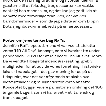
hvordan den får mig til at føle, og hvordan den vil få
gæsterne til at føle. Jeg tror, desserter kan vække
nostalgi hos mennesker, og det kan jeg godt lide at
udnytte med forskellige teknikker, der vækker
barndomsminder – som da jeg sidste år kom Dippin’
Dots (regnbuekrymmel, red.) på en ærtedessert.
Fortæl om jeres tanker bag Raf’s.
Jennifer: Raf’s opstod, mens vi var ved at afslutte
vores ‘MR All Day’-koncept, som vi iværksatte under
pandemien i 2020 for at relancere The Musket Room.
Da vi vendte tilbage til indendørs-seating, greb vi
muligheden for at udvide vores forretning i historiske
lokaler i nabolaget – det gav mening for os på et
tidspunkt, hvor det var afgørende at skabe nye
indtægtskilder og muligheder for vores ansatte.
Konceptet bygger videre på historien omkring det 100
år gamle bageri, som vi har arvet – et italiensk og
fransk bageri.