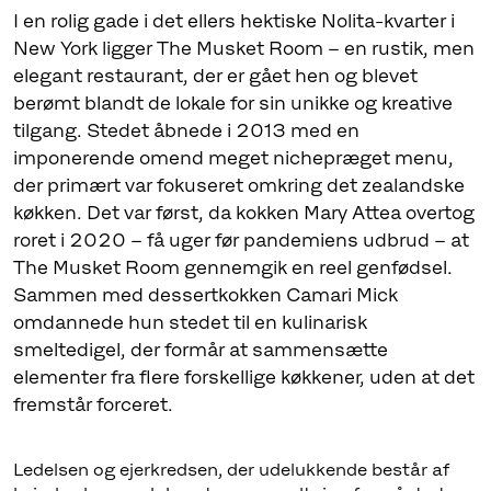
I en rolig gade i det ellers hektiske Nolita-kvarter i
New York ligger The Musket Room – en rustik, men
elegant restaurant, der er gået hen og blevet
berømt blandt de lokale for sin unikke og kreative
tilgang. Stedet åbnede i 2013 med en
imponerende omend meget nichepræget menu,
der primært var fokuseret omkring det zealandske
køkken. Det var først, da kokken Mary Attea overtog
roret i 2020 – få uger før pandemiens udbrud – at
The Musket Room gennemgik en reel genfødsel.
Sammen med dessertkokken Camari Mick
omdannede hun stedet til en kulinarisk
smeltedigel, der formår at sammensætte
elementer fra flere forskellige køkkener, uden at det
Ledelsen og ejerkredsen, der udelukkende består af