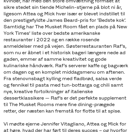
kvinder, har med den store omvæltning formået at
sikre stedet sin tiende Michelin-stjerne på blot ni år,
ligesom Attea og Mick hver især er blevet indstillet til
den prestigefyldte James Beard-pris for ‘Bedste kok’.
Samtidig har The Musket Room fået en plads på New
York Times’ liste over bedste amerikanske
restauranter i 2022 og en række rosende
anmeldelser med på vejen. Søsterrestauranten Raf’s,
som nu er åbnet i et historisk bageri længere nede ad
gaden, emmer af samme kreativitet og gode
kulinariske håndværk. Raf’s serverer kaffe og bagværk
om dagen og en komplet middagsmenu om aftenen.
Fra stenovnsbagt kylling med fladbrød, salsa verde
og fennikel til pasta med tun-bottarga og chili samt
nye, kreative fortolkninger af italienske
dessertklassikere — Raf’s er det perfekte supplement
til The Musket Rooms mere fine dining-prægede
retter, der næsten kan fremstå for flotte til at spise.
Vi mødte ejerne Jennifer Vitagliano, Attea og Mick for
at høre, hvad der har ført til deres succes – og hvorfor