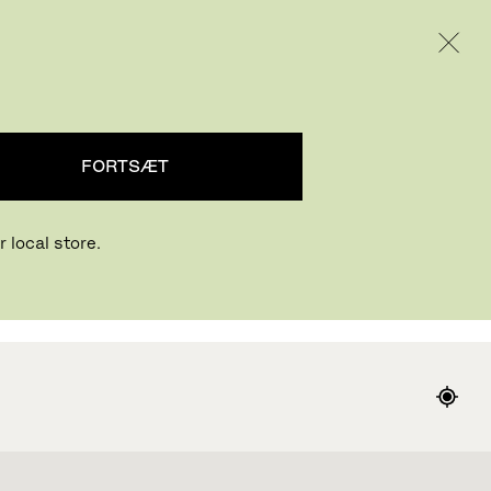
INTERNATIONAL / EUR – DANISH
PRODUKTER
INSPIRATION
OM OS
FORTSÆT
 local store.