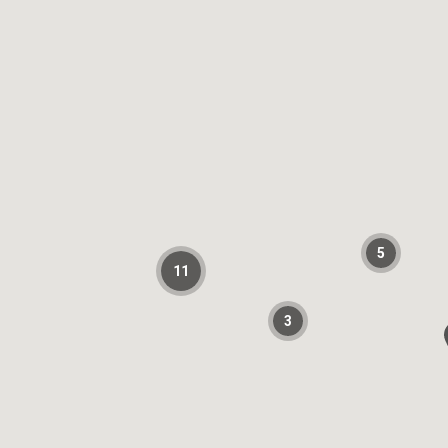
5
11
3