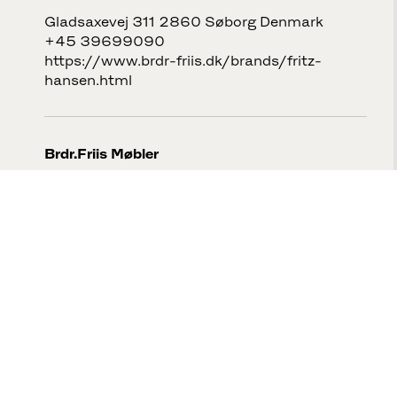
Gladsaxevej 311 2860 Søborg Denmark
+45 39699090
https://www.brdr-friis.dk/brands/fritz-
hansen.html
Brdr.Friis Møbler
Mellemvangen 130 2700 Brønshøj Denmark
+45 39699090
https://www.brdr-friis.dk/brands/fritz-
hansen.html
Vestergaard Møbler
Merkurvej 3 4700 Næstved Denmark
+45 55774949
http://www.vester-moebler.dk/