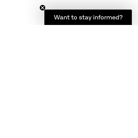
Want to stay informed?
Hold dig opdateret