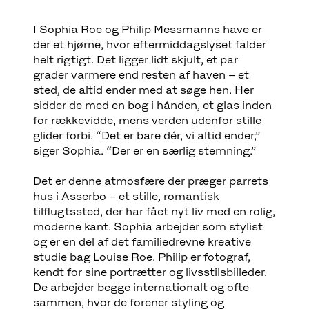
I Sophia Roe og Philip Messmanns have er
der et hjørne, hvor eftermiddagslyset falder
helt rigtigt. Det ligger lidt skjult, et par
grader varmere end resten af haven – et
sted, de altid ender med at søge hen. Her
sidder de med en bog i hånden, et glas inden
for rækkevidde, mens verden udenfor stille
glider forbi. “Det er bare dér, vi altid ender,”
siger Sophia. “Der er en særlig stemning.”
Det er denne atmosfære der præger parrets
hus i Asserbo – et stille, romantisk
tilflugtssted, der har fået nyt liv med en rolig,
moderne kant. Sophia arbejder som stylist
og er en del af det familiedrevne kreative
studie bag Louise Roe. Philip er fotograf,
kendt for sine portrætter og livsstilsbilleder.
De arbejder begge internationalt og ofte
sammen, hvor de forener styling og