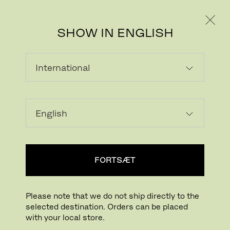
PRIVAT
PROFESSIONEL
SHOW IN ENGLISH
SPEJLE
VASER OG KRUKKER
LYSESTAGER
HYNDER OG PUDER
GULVTÆPPER OG MÅTTER
SPEJLE
MINIATURE
OPBEVARING OG ORGANISERING
FORTSÆT
SKÆREBRÆTTER OG BAKKER
KØKKEN-ACCESSORIES
ANDET
ALLE ACCESSORIES
Please note that we do not ship directly to the
selected destination. Orders can be placed
with your local store.
Vis filter