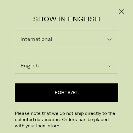
PRIVAT
PROFESSIONEL
SHOW IN ENGLISH
LYSESTAGER
VASER OG KRUKKER
LYSESTAGER
HYNDER OG PUDER
GULVTÆPPER OG MÅTTER
SPEJLE
MINIATURE
OPBEVARING OG ORGANISERING
FORTSÆT
SKÆREBRÆTTER OG BAKKER
KØKKEN-ACCESSORIES
ANDET
ALLE ACCESSORIES
Please note that we do not ship directly to the
selected destination. Orders can be placed
with your local store.
Vis filter