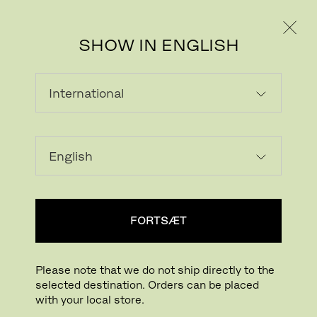
PRIVAT
PROFESSIONEL
SHOW IN ENGLISH
ANYTHING BUT ORDINARY
Unikt design kræver en unik tilgang. I 150 år
har vi gjort idéer til virkelighed med nogle af
verdens førende designere. Vi har skabt nye
æstetiske udtryksformer, der rækker ud
overtidens trends og tendenser. Se de
mennesker og møbler, der definerer vores
lange arv.
FORTSÆT
Please note that we do not ship directly to the
selected destination. Orders can be placed
with your local store.