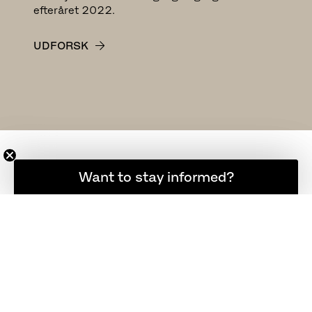
Hos Fritz Hansen kan vi nu stolt præsentere to
ikoner indenfor modernistisk design tegnet af
Poul Kjærholm i 1952 og tilgængelige fra
efteråret 2022.
UDFORSK
Want to stay informed?
Hold dig opdateret
UDFORSK