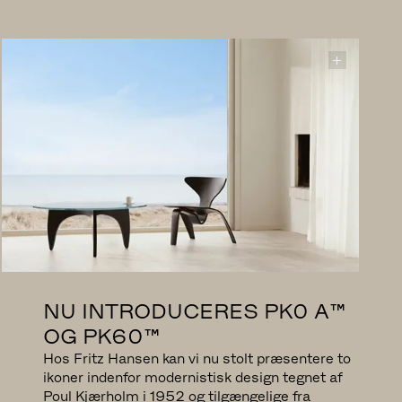
UDFORSK
NU INTRODUCERES PK0 A™
OG PK60™