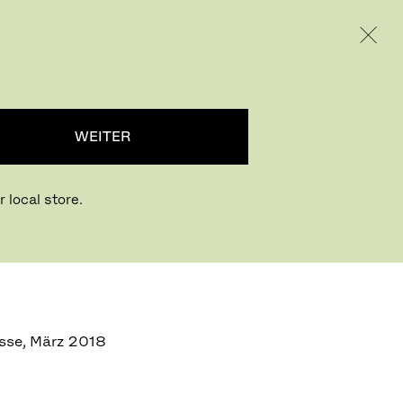
INTERNATIONAL / EUR – GERMAN
RODUKTE
INSPIRATION
ÜBER UNS
WEITER
 local store.
isse, März 2018