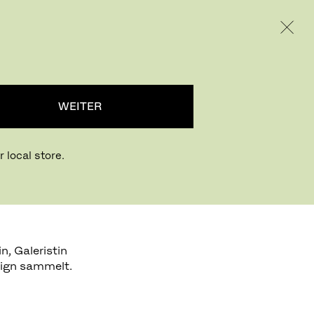
INTERNATIONAL / EUR – GERMAN
RODUKTE
INSPIRATION
ÜBER UNS
WEITER
 local store.
n, Galeristin
sign sammelt.