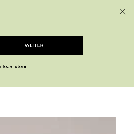
INTERNATIONAL / EUR – GERMAN
RODUKTE
INSPIRATION
ÜBER UNS
WEITER
 local store.