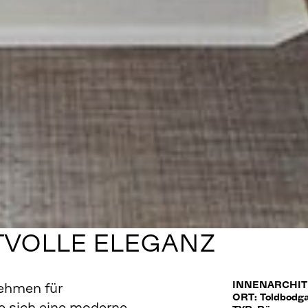
TVOLLE ELEGANZ
INNENARCHITEK
nehmen für
ORT: Toldbodg
 sich eine moderne