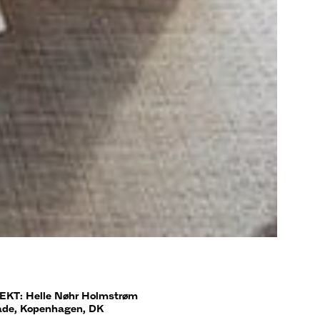
T: Helle Nøhr Holmstrøm
ade, Kopenhagen, DK