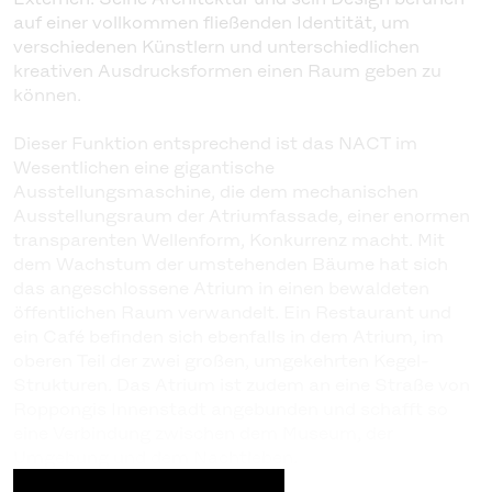
auf einer vollkommen fließenden Identität, um
verschiedenen Künstlern und unterschiedlichen
kreativen Ausdrucksformen einen Raum geben zu
können.
Dieser Funktion entsprechend ist das NACT im
Wesentlichen eine gigantische
Ausstellungsmaschine, die dem mechanischen
Ausstellungsraum der Atriumfassade, einer enormen
transparenten Wellenform, Konkurrenz macht. Mit
dem Wachstum der umstehenden Bäume hat sich
das angeschlossene Atrium in einen bewaldeten
öffentlichen Raum verwandelt. Ein Restaurant und
ein Café befinden sich ebenfalls in dem Atrium, im
oberen Teil der zwei großen, umgekehrten Kegel-
Strukturen. Das Atrium ist zudem an eine Straße von
Roppongis Innenstadt angebunden und schafft so
eine Verbindung zwischen dem Museum, der
Umgebung und dem Nachtleben.