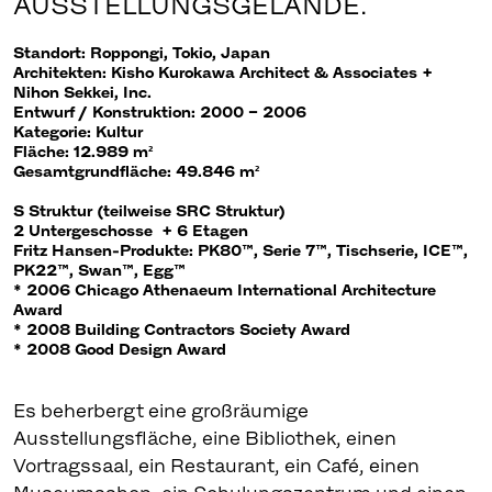
USSTELLUNGSGELÄNDE.
Standort: Roppongi, Tokio, Japan
Architekten: Kisho Kurokawa Architect & Associates +
Nihon Sekkei, Inc.
Entwurf / Konstruktion: 2000 – 2006
Kategorie: Kultur
Fläche: 12.989 m²
Gesamtgrundfläche: 49.846 m²
S Struktur (teilweise SRC Struktur)
2 Untergeschosse + 6 Etagen
Fritz Hansen-Produkte: PK80™, Serie 7™, Tischserie, ICE™,
PK22™, Swan™, Egg™
* 2006 Chicago Athenaeum International Architecture
Award
* 2008 Building Contractors Society Award
* 2008 Good Design Award
Es beherbergt eine großräumige
Ausstellungsfläche, eine Bibliothek, einen
Vortragssaal, ein Restaurant, ein Café, einen