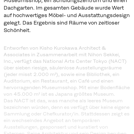
Museumsshop, ein Schulungszentrum und einen
Dachgarten. Im gesamten Gebäude wurde Wert
auf hochwertiges Möbel- und Ausstattungsdesign
gelegt. Das Ergebnis sind Räume von zeitloser
Schönheit.
Entworfen von Kisho Kurokawa Architect &
Associates in Zusammenarbeit mit Nihon Sekkei,
Inc., verfügt das National Arts Center Tokyo (NACT)
über sieben riesige, säulenlose Ausstellungsräume
(jeder misst 2.000 m²), sowie eine Bibliothek, ein
Auditorium, ein Restaurant, ein Café und einen
hervorragenden Museumsshop. Mit einer Bodenfläche
von 45.000 m² ist es Japans größtes Museum.
Das NACT ist das, was manche als leeres Museum
bezeichnen würden, denn es verfügt über keine eigene
Sammlung oder Chefkurator/in. Stattdessen zeigt es
ein wechselndes Angebot an temporären
Ausstellungen, gesponsert und kuratiert von
Externen. Seine Architektur und sein Design beruhen