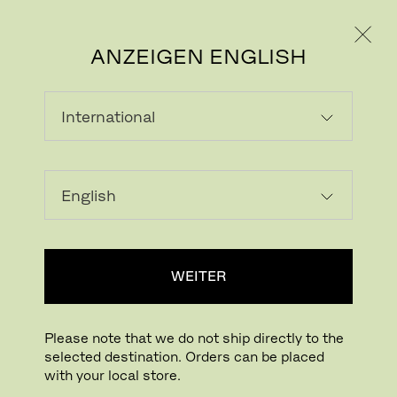
PRIVATKUNDE
GESCHÄFTSKUNDE
ANZEIGEN ENGLISH
LOUNGESESSEL
Garten-Loungesessel bringen entspannten
Komfort nach draußen.
STÜHLE & HOCKER
LOUNGESESSEL
SOFAS
WEITER
BÄNKE
SONNENLIEGEN
SITZMOBILIAR
Filter anzeigen
Please note that we do not ship directly to the
selected destination. Orders can be placed
with your local store.