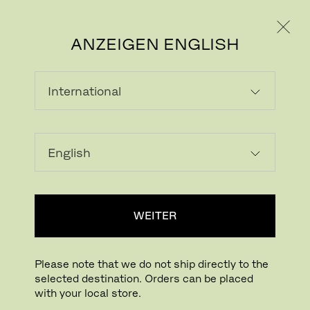
PRIVATKUNDE
GESCHÄFTSKUNDE
ANZEIGEN ENGLISH
SITZMOBILIAR
Werten Sie Ihre Außenbereiche mit
langlebigen und einladenden
Sitzgelegenheiten für alle Anlässe auf.
WEITER
STÜHLE & HOCKER
LOUNGESESSEL
SOFAS
BÄNKE
SONNENLIEGEN
SITZMOBILIAR
Please note that we do not ship directly to the
selected destination. Orders can be placed
Filter anzeigen
with your local store.