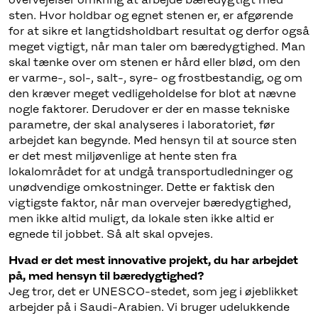
sten. Hvor holdbar og egnet stenen er, er afgørende
for at sikre et langtidsholdbart resultat og derfor også
meget vigtigt, når man taler om bæredygtighed. Man
skal tænke over om stenen er hård eller blød, om den
er varme-, sol-, salt-, syre- og frostbestandig, og om
den kræver meget vedligeholdelse for blot at nævne
nogle faktorer. Derudover er der en masse tekniske
parametre, der skal analyseres i laboratoriet, før
arbejdet kan begynde. Med hensyn til at source sten
er det mest miljøvenlige at hente sten fra
lokalområdet for at undgå transportudledninger og
unødvendige omkostninger. Dette er faktisk den
vigtigste faktor, når man overvejer bæredygtighed,
men ikke altid muligt, da lokale sten ikke altid er
egnede til jobbet. Så alt skal opvejes.
Hvad er det mest innovative projekt, du har arbejdet
på, med hensyn til bæredygtighed?
Jeg tror, det er UNESCO-stedet, som jeg i øjeblikket
arbejder på i Saudi-Arabien. Vi bruger udelukkende