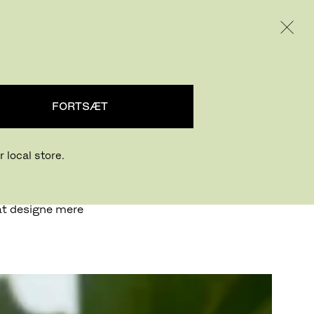
INTERNATIONAL / EUR – DANISH
PRODUKTER
INSPIRATION
OM OS
FORTSÆT
 local store.
undlæggerne af
 om
at designe mere