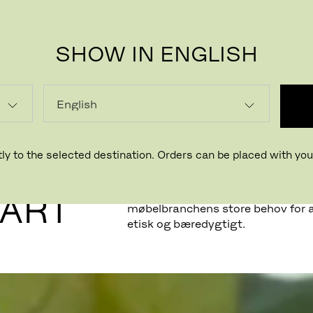
SHOW IN ENGLISH
ly to the selected destination. Orders can be placed with your
Fritz Hansen tog en snak med gr
GOODEE, Byron og Dexter Peart,
EART
møbelbranchens store behov for 
etisk og bæredygtigt.