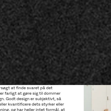
søgt at finde svaret på det
r farligt at gøre sig til dommer
gn. Godt design er subjektivt, så
ler kvantificere dets styrker eller
ing, og har heller intet formål, at