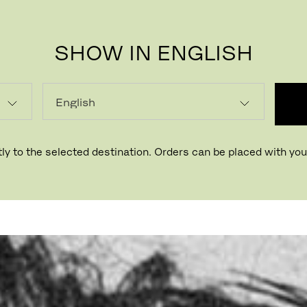
SHOW IN ENGLISH
ly to the selected destination. Orders can be placed with your
Designer Mark Kenly Domino Tan, 
København, taler om, hvad der ke
design.