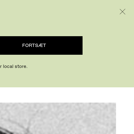
INTERNATIONAL / EUR – DANISH
PRODUKTER
INSPIRATION
OM OS
FORTSÆT
 local store.
som har base i
ndetegner godt