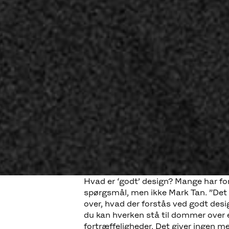
Hvad er ‘godt’ design? Mange har for
spørgsmål, men ikke Mark Tan. ”Det e
over, hvad der forstås ved godt desi
du kan hverken stå til dommer over el
fortræffeligheder. Det giver ingen men