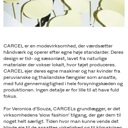
CARCEL er en modevirksomhed, der værdsætter
håndværk og operer efter egne høje standarder. Deres
design er tid- og sæsonløst, lavet fra naturlige
materialer der vokser lokalt, hvor tøjet produceres.
CARCEL ejer deres egne maskiner og har kvinder fra
peruvianske og thailandske fængsler som ansatte,
med fuld gennemsigtighed i hele forsyningskæden og
produktionen. Ingen detalje er for lille til at have fuld
fokus.
For Veronica d’Souza, CARCELs grundlægger, er det
virksomhedens ’slow fashion’ tilgang, der gør dem til
noget helt særligt. Tiden hvor man kunne vende det
blinde øje til de ansattes virkelighed og til klimakrisen,