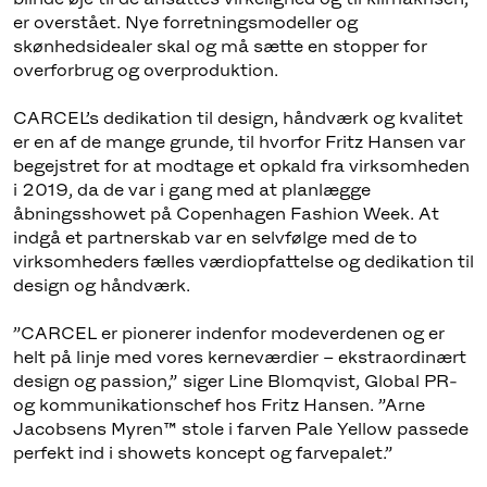
er overstået. Nye forretningsmodeller og
skønhedsidealer skal og må sætte en stopper for
overforbrug og overproduktion.
CARCEL’s dedikation til design, håndværk og kvalitet
er en af de mange grunde, til hvorfor Fritz Hansen var
begejstret for at modtage et opkald fra virksomheden
i 2019, da de var i gang med at planlægge
åbningsshowet på Copenhagen Fashion Week. At
indgå et partnerskab var en selvfølge med de to
virksomheders fælles værdiopfattelse og dedikation til
design og håndværk.
”CARCEL er pionerer indenfor modeverdenen og er
helt på linje med vores kerneværdier – ekstraordinært
design og passion,” siger Line Blomqvist, Global PR-
og kommunikationschef hos Fritz Hansen. ”Arne
Jacobsens Myren™ stole i farven Pale Yellow passede
perfekt ind i showets koncept og farvepalet.”