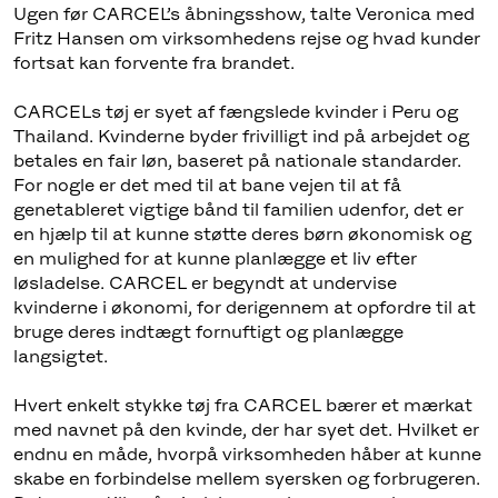
Ugen før CARCEL’s åbningsshow, talte Veronica med
Fritz Hansen om virksomhedens rejse og hvad kunder
fortsat kan forvente fra brandet.
CARCELs tøj er syet af fængslede kvinder i Peru og
Thailand. Kvinderne byder frivilligt ind på arbejdet og
betales en fair løn, baseret på nationale standarder.
For nogle er det med til at bane vejen til at få
genetableret vigtige bånd til familien udenfor, det er
en hjælp til at kunne støtte deres børn økonomisk og
en mulighed for at kunne planlægge et liv efter
løsladelse. CARCEL er begyndt at undervise
kvinderne i økonomi, for derigennem at opfordre til at
bruge deres indtægt fornuftigt og planlægge
langsigtet.
Hvert enkelt stykke tøj fra CARCEL bærer et mærkat
med navnet på den kvinde, der har syet det. Hvilket er
endnu en måde, hvorpå virksomheden håber at kunne
skabe en forbindelse mellem syersken og forbrugeren.