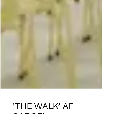
‘THE WALK’ AF