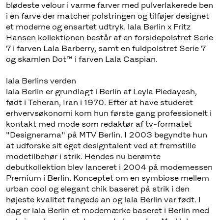
blødeste velour i varme farver med pulverlakerede ben
i en farve der matcher polstringen og tilføjer designet
et moderne og ensartet udtryk. lala Berlin x Fritz
Hansen kollektionen består af en forsidepolstret Serie
7 i farven Lala Barberry, samt en fuldpolstret Serie 7
og skamlen Dot™ i farven Lala Caspian.
lala Berlins verden
lala Berlin er grundlagt i Berlin af Leyla Piedayesh,
født i Teheran, Iran i 1970. Efter at have studeret
erhvervsøkonomi kom hun første gang professionelt i
kontakt med mode som redaktør af tv-formatet
"Designerama" på MTV Berlin. I 2003 begyndte hun
at udforske sit eget designtalent ved at fremstille
modetilbehør i strik. Hendes nu berømte
debutkollektion blev lanceret i 2004 på modemessen
Premium i Berlin. Konceptet om en symbiose mellem
urban cool og elegant chik baseret på strik i den
højeste kvalitet fangede an og lala Berlin var født. I
dag er lala Berlin et modemærke baseret i Berlin med