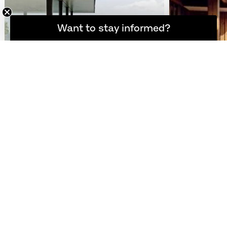
Want to stay informed?
Hold dig opdateret
FRITZ HANSEN X LOUISIANA
FRITZ HANS
MUSEUM OF MODERN ART
Hvor natur og 
Når kunst og design forenes
UDFORSK
UDFORSK