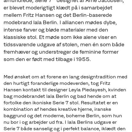
århundrede, Serie 7™ designet af Arne Jacobsen,
er blevet moderigtigt klædt på i samarbejdet
mellem Fritz Hansen og det Berlin-baserede
modebrand lala Berlin. I alliancen mødes dybe,
intense farver og bløde materialer med den
klassiske stol. Et møde som ikke alene viser en
tidssvarende udgave af stolen, men én som både
fremhæver og understreger de feminine former
som den er født med tilbage i 1955.
Med ønsket om at forene en lang designtradition med
den hurtigt foranderlige modeverden, tog Fritz
Hansen kontakt til designer Leyla Piedayesh, kvinden
bag modebrandet lala Berlin og bad hende om at
fortolke den ikoniske Serie 7 stol. Resultatet er en
kombination af hendes kreative hjerne, iranske
baggrund og det moderne, boheme Berlin, som hun
nu bor i og arbejder ud fra. I lala Berlins udgave er
Serie 7 både sanselig og i perfekt balance, iklædt den