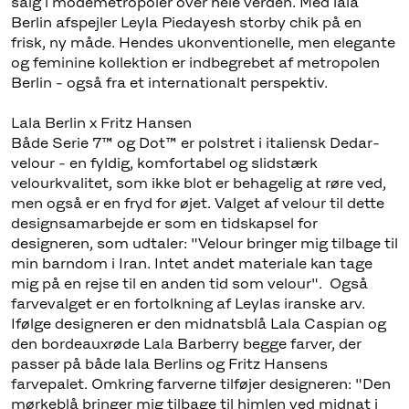
salg i modemetropoler over hele verden. Med lala
Berlin afspejler Leyla Piedayesh storby chik på en
frisk, ny måde. Hendes ukonventionelle, men elegante
og feminine kollektion er indbegrebet af metropolen
Berlin - også fra et internationalt perspektiv.
Lala Berlin x Fritz Hansen
Både Serie 7™ og Dot™ er polstret i italiensk Dedar-
velour - en fyldig, komfortabel og slidstærk
velourkvalitet, som ikke blot er behagelig at røre ved,
men også er en fryd for øjet. Valget af velour til dette
designsamarbejde er som en tidskapsel for
designeren, som udtaler: "Velour bringer mig tilbage til
min barndom i Iran. Intet andet materiale kan tage
mig på en rejse til en anden tid som velour". Også
farvevalget er en fortolkning af Leylas iranske arv.
Ifølge designeren er den midnatsblå Lala Caspian og
den bordeauxrøde Lala Barberry begge farver, der
passer på både lala Berlins og Fritz Hansens
farvepalet. Omkring farverne tilføjer designeren: "Den
mørkeblå bringer mig tilbage til himlen ved midnat i