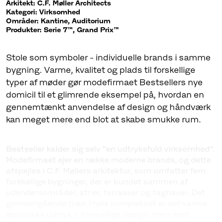
Arkitekt: C.F. Møller Architects
Kategori: Virksomhed
Områder: Kantine, Auditorium
Produkter: Serie 7™, Grand Prix™
Stole som symboler - individuelle brands i samme
bygning. Varme, kvalitet og plads til forskellige
typer af møder gør modefirmaet Bestsellers nye
domicil til et glimrende eksempel på, hvordan en
gennemtænkt anvendelse af design og håndværk
kan meget mere end blot at skabe smukke rum.
Bestseller kalder sig selv ”en udtryksfuld virksomhed”.
Modefirmaet ejer en række moderne brands, og dette
afspejles i C.F. Møllers arkitektur, som omfatter fem
forskellige bygninger, der er bundet sammen af
udendørsområder, atrier, terrasser og taghaver. Det
gennemgående træk i hele komplekset er det varme
æstetiske udtryk – forskellige design, men med