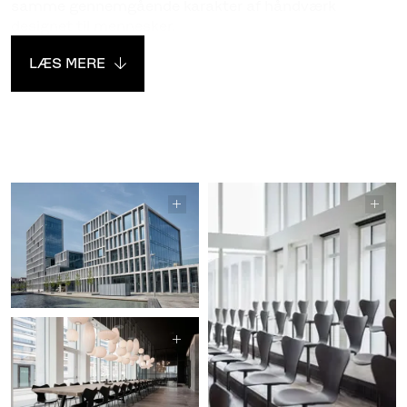
samme gennemgående karakter af håndværk
designet til mennesker.
LÆS MERE