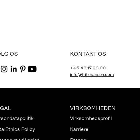
ØLG OS
KONTAKT OS
+45 48 17 23 00
info@fritzhansen.com
EGAL
VIRKSOMHEDEN
rsondatapolitik
Virksomhedsprofil
ta Ethics Policy
Karriere