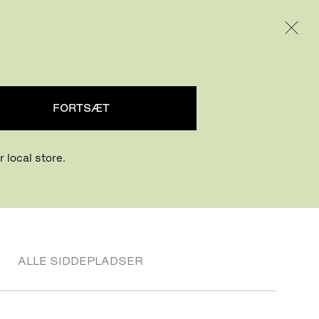
INTERNATIONAL / EUR – DANISH
PRODUKTER
INSPIRATION
OM OS
FORTSÆT
ret
 local store.
ALLE SIDDEPLADSER