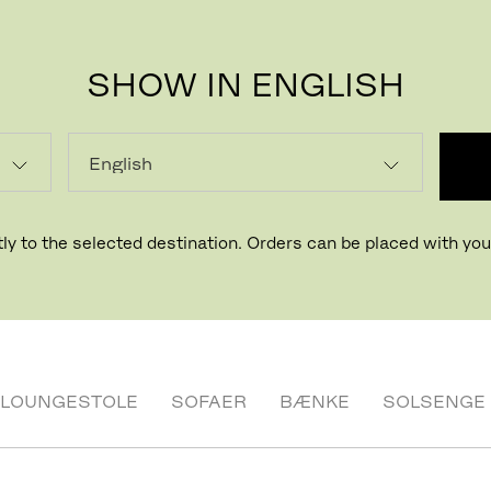
SHOW IN ENGLISH
STOLE OG SKAMLER
e, praktiske stole og skamler som kan bruges udenfor – å
rundt.
ly to the selected destination. Orders can be placed with your
LOUNGESTOLE
SOFAER
BÆNKE
SOLSENGE