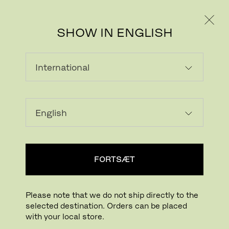
PRIVAT
PROFESSIONEL
SHOW IN ENGLISH
STUMTJENERE OG
KNAGERÆKKER
Gør plads til både dit og gæsternes overtøj
med elegante knager.
FORTSÆT
SKABE OG HYLDER
STUMTJENERE OG KNAGERÆKKER
Please note that we do not ship directly to the
ALT OPBEVARING
selected destination. Orders can be placed
ALT OPBEVARING OG HYLDER
with your local store.