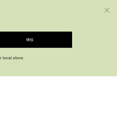
INTERNATIONAL / EUR – CHINESE
产品
创意
企业
继续
 local store.