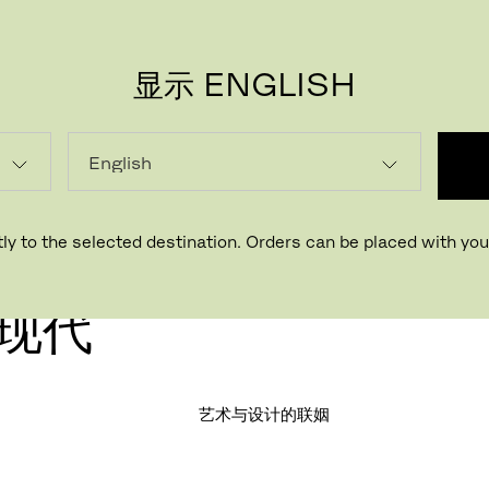
显示 ENGLISH
ly to the selected destination. Orders can be placed with your
NSEN
那现代