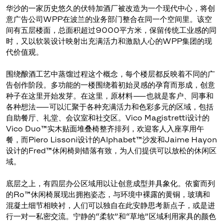
华沙的一家历史悠久的伏特加酒厂被改造为一个现代中心，将创
意广告公司WPP在波兰的业务部门整合在同一个空间里。该空
间有五层楼面，总面积超过9000平方米，保留传统工业感的同
时，又以软装设计映射出充满活力和激励人心的WPP集团的现
代价值观。
围绕酿酒工艺中蒸馏过程这个概念，每个楼层都反映着不同的广
告创作阶段。多功能的一楼围绕着初始灵感的孕育而形成，创意
种子在这里开始发芽。在这里，原材料——也就是客户、同事和
各种想法——可以汇聚于各种充满活力和色彩多元的区域，包括
自助餐厅、礼堂、会议室和社交区。Vico Magistretti设计的
Vico Duo™实木贴面堆叠椅整齐排列，欢迎客人入座享用午
餐，而Piero Lissoni设计的Alphabet™沙发和Jaime Hayon
设计的Fred™休闲椅则错落有致，为人们提供可以放松的休闲区
域。
底层之上，有四层办公区域用以让创意成型并具象化。依窗而列
的Ro™休闲椅展现出拥抱姿态，与环境中裸露的黄铜，玻璃和
混凝土细节相映衬，人们可以独自在此安静思考新点子，或是进
行一对一私密交流。宁静的“柔软”和“草地”区域利用家具的颜色