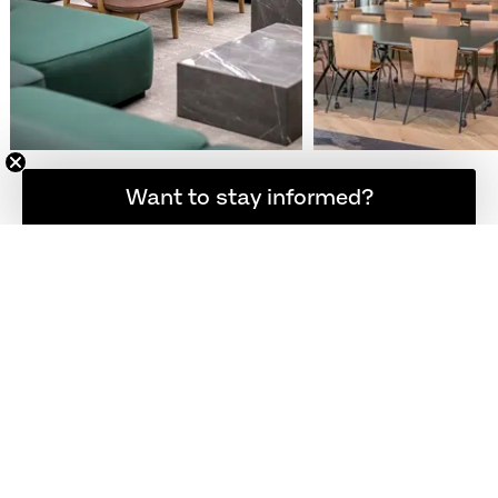
想随时了解最新资讯吗？
Want to stay informed?
EXPLORE PROJECTS
INTERIOR DESIGN PROJECTS
FROM AROUND THE WORLD
FEATURING FRITZ HANSEN
DESIGNS