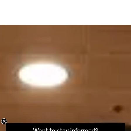
想随时了解最新资讯吗？
Want to stay informed?