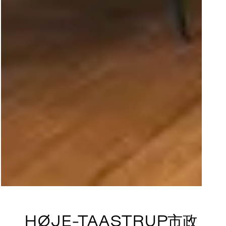
HØJE-TAASTRUP市政