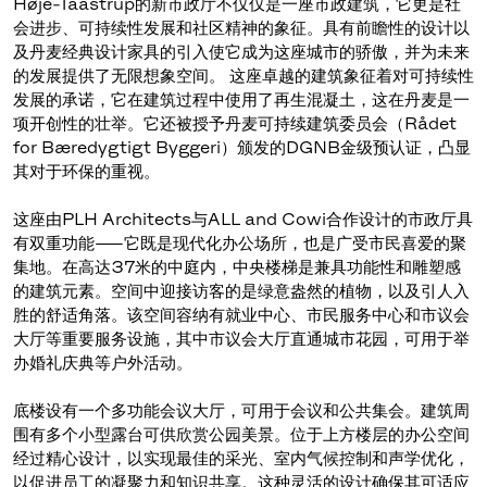
Høje-Taastrup的新市政厅不仅仅是一座市政建筑，它更是社
会进步、可持续性发展和社区精神的象征。具有前瞻性的设计以
及丹麦经典设计家具的引入使它成为这座城市的骄傲，并为未来
的发展提供了无限想象空间。 这座卓越的建筑象征着对可持续性
发展的承诺，它在建筑过程中使用了再生混凝土，这在丹麦是一
项开创性的壮举。它还被授予丹麦可持续建筑委员会（Rådet
for Bæredygtigt Byggeri）颁发的DGNB金级预认证，凸显
其对于环保的重视。
这座由PLH Architects与ALL and Cowi合作设计的市政厅具
有双重功能——它既是现代化办公场所，也是广受市民喜爱的聚
集地。在高达37米的中庭内，中央楼梯是兼具功能性和雕塑感
的建筑元素。空间中迎接访客的是绿意盎然的植物，以及引人入
胜的舒适角落。该空间容纳有就业中心、市民服务中心和市议会
大厅等重要服务设施，其中市议会大厅直通城市花园，可用于举
办婚礼庆典等户外活动。
底楼设有一个多功能会议大厅，可用于会议和公共集会。建筑周
围有多个小型露台可供欣赏公园美景。位于上方楼层的办公空间
经过精心设计，以实现最佳的采光、室内气候控制和声学优化，
以促进员工的凝聚力和知识共享。这种灵活的设计确保其可适应