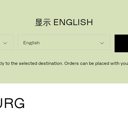
显示 ENGLISH
ly to the selected destination. Orders can be placed with your
人民
URG