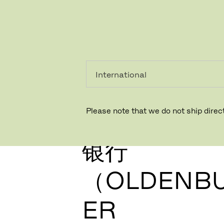
个人用
专业人
户
士
Please note that we do not ship direct
德国奥尔登堡
银行
（OLDENB
ER