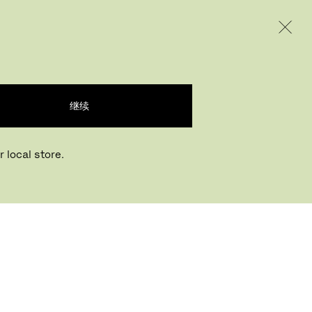
INTERNATIONAL / EUR – CHINESE
产品
创意
企业
继续
 local store.