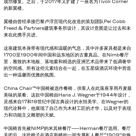
成功修复。之后，于2017年又扩建了一座名为Tivoli Corner
的新翼楼。
翼楼由曾经承接巴黎卢浮宫现代化改造的策划团队Pei Cobb
Freed & Partners建筑事务所设计，其设计意图是让过去和未
来在此携手共进。
这座建筑本身带有现代感和温暖的气息，其中许多家具都是来自
1700至1900年间中国和远东地区的古董真品。在Nimb餐厅
里，雅致的木地板、落地窗和精选的亚洲艺术品带来了低调奢华
的空间感。所有这些元素结合在一起，在五星级酒店环境中营造
出一种温馨而优雅的氛围。
China Chair™中国椅被选作餐椅，供客人在此落座享用丹麦最
美味的菜肴。这款中国椅由Hans J. Wegner于1944年设计，
灵感来自17和18世纪中国古典设计的永恒美学。在Wegner的
现代诠释中，他展现了自己作为木材工匠的才华，以及对于表现
力和功能主义雕塑的天赋。
中国椅首先被NIMP的米其林餐厅——Herman餐厅选用。餐厅
关闭后，这批椅子在酒店新楼的一间专属私人餐厅“1909”中焕