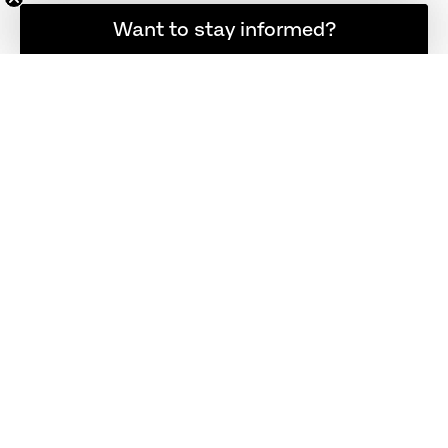
想随时了解最新资讯吗？
Want to stay informed?
China chair™
Series 7™ 椅子
4283, 全软包座垫
3107
不适用
不适用