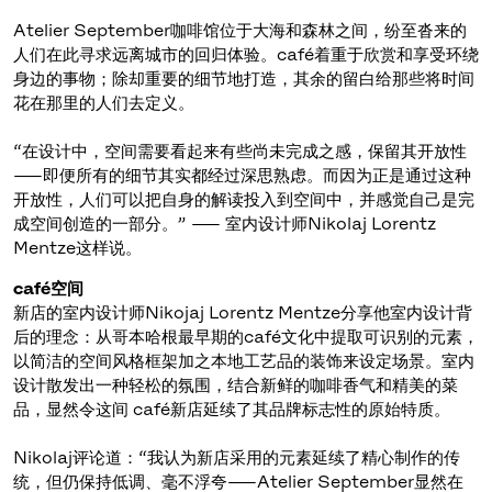
Atelier September咖啡馆位于大海和森林之间，纷至沓来的
人们在此寻求远离城市的回归体验。café着重于欣赏和享受环绕
身边的事物；除却重要的细节地打造，其余的留白给那些将时间
花在那里的人们去定义。
“在设计中，空间需要看起来有些尚未完成之感，保留其开放性
——即便所有的细节其实都经过深思熟虑。而因为正是通过这种
开放性，人们可以把自身的解读投入到空间中，并感觉自己是完
成空间创造的一部分。” —— 室内设计师Nikolaj Lorentz
Mentze这样说。
café空间
新店的室内设计师Nikojaj Lorentz Mentze分享他室内设计背
后的理念：从哥本哈根最早期的café文化中提取可识别的元素，
以简洁的空间风格框架加之本地工艺品的装饰来设定场景。室内
设计散发出一种轻松的氛围，结合新鲜的咖啡香气和精美的菜
品，显然令这间 café新店延续了其品牌标志性的原始特质。
Nikolaj评论道：“我认为新店采用的元素延续了精心制作的传
统，但仍保持低调、毫不浮夸——Atelier September显然在