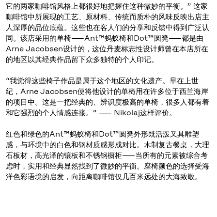
它的两家咖啡馆风格上都很好地把握住这种微妙的平衡。” 这家
咖啡馆中所展现的工艺、原材料、传统而质朴的风味反映出店主
人深厚的品位底蕴。这些也在客人们的分享和反馈中得到广泛认
同。该店采用的单椅——Ant™蚂蚁椅和Dot™圆凳——都是由
Arne Jacobsen设计的，这位丹麦标志性设计师曾在本店所在
的地区以其经典作品留下众多独特的个人印记。
“我觉得这些椅子作品是属于这个地区的文化遗产。早在上世
纪，Arne Jacobsen便将他设计的单椅用在许多位于西兰海岸
的项目中。这是一把经典的、辨识度极高的单椅，很多人都有着
和它强烈的个人情感连接。” —— Nikolaj这样评价。
红色和绿色的Ant™蚂蚁椅和Dot™圆凳外形既活泼又具雕塑
感，与环境中的白色和钢材质感形成对比。木制复古餐桌，大理
石板材，高光泽的镶板和不锈钢橱柜——当所有的元素被综合考
虑时，实用和经典显然找到了微妙的平衡。座椅颜色的选择受海
洋色彩语境的启发，向距离咖啡馆仅几百米远处的大海致敬。