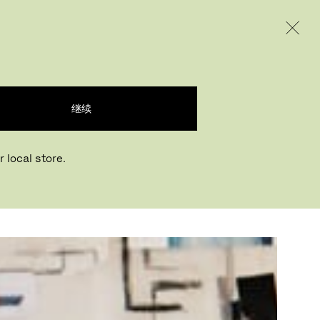
INTERNATIONAL / EUR – CHINESE
产品
创意
企业
继续
 local store.