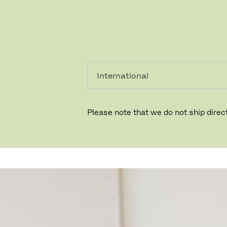
个人用
专业人
户
士
Please note that we do not ship direct
KINRADEN