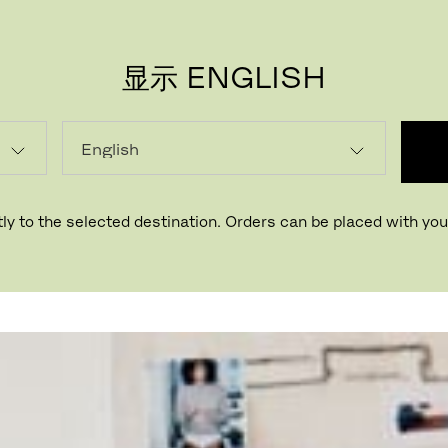
显示 ENGLISH
ly to the selected destination. Orders can be placed with your
丹麦，哥本哈根市