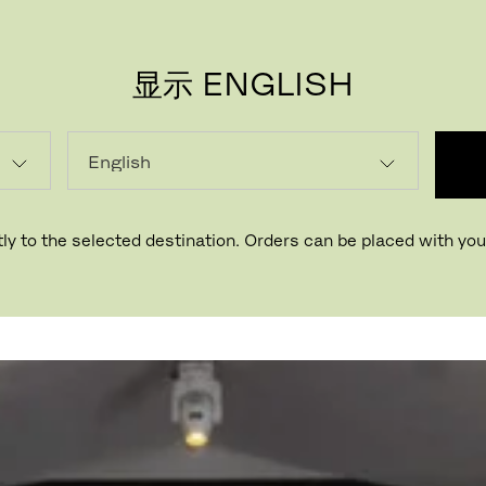
显示 ENGLISH
ly to the selected destination. Orders can be placed with your
丹麦哥本哈根