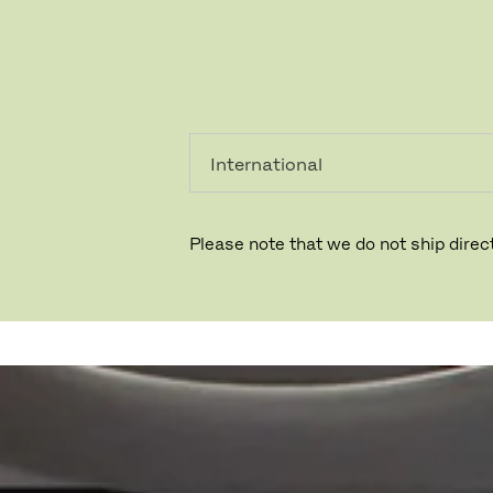
个人用
专业人
户
士
Please note that we do not ship direct
AXELBORG