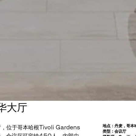
华大厅
地点：丹麦，哥本
，位于哥本哈根Tivoli Gardens
类型：会议厅
行。会议厅可容纳450人，内部由