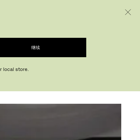
INTERNATIONAL / EUR – CHINESE
产品
创意
企业
继续
 local store.