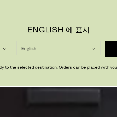
ENGLISH 에 표시
디자인 by 넨도
ly to the selected destination. Orders can be placed with your
일본