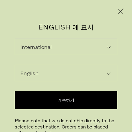
레지덴시얼
프로페셔널
ENGLISH 에 표시
계속하기
Please note that we do not ship directly to the
selected destination. Orders can be placed