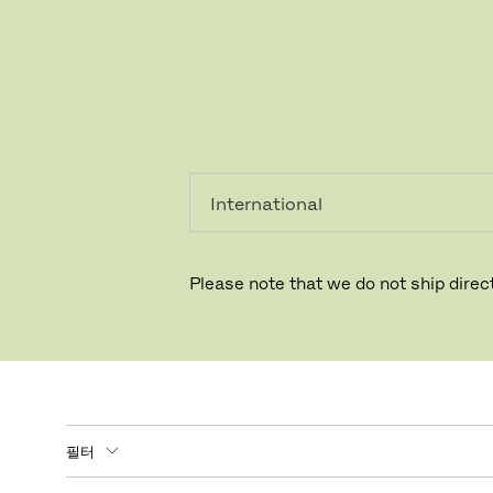
레지덴시
프로페셔
얼
널
심미적
Please note that we do not ship direct
필터