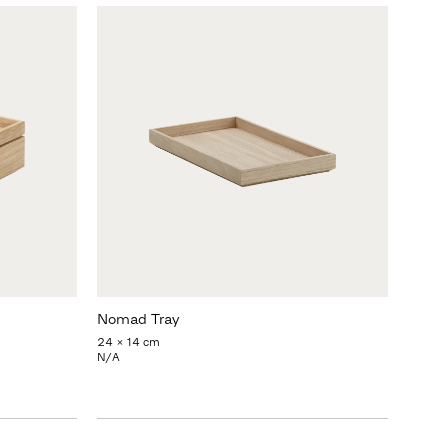
Nomad Tray
24 x 14 cm
N/A