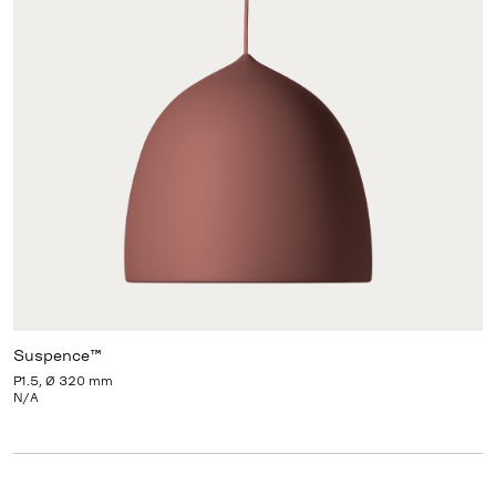
Suspence™
P1.5, Ø 320 mm
N/A