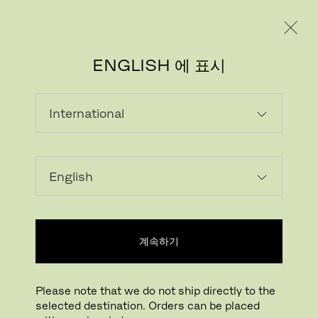
레지덴시얼
프로페셔널
ENGLISH 에 표시
펜던트 램프
펜던트 램프
테이블 램프
플로어 램프
월 램프
포터블 램프
조명
필터 보기
계속하기
Please note that we do not ship directly to the
selected destination. Orders can be placed