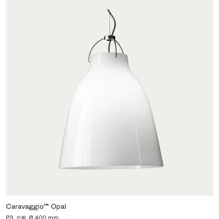
Caravaggio™ Opal
P3, 오팔, Ø 400 mm