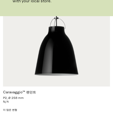
with your local store.
Caravaggio™ 펜던트
P2, Ø 258 mm
N/A
더 많은 변형