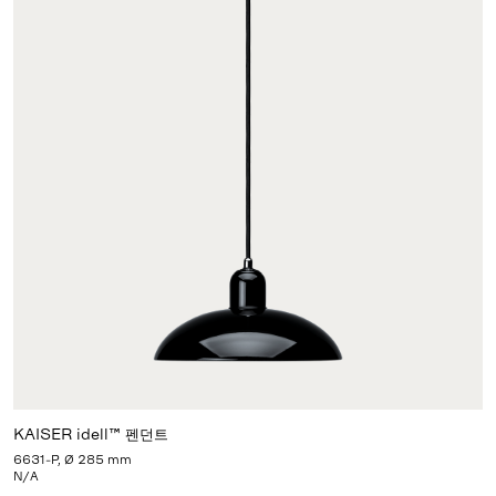
KAISER idell™ 펜던트
6631-P, Ø 285 mm
N/A