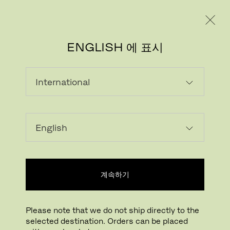
레지덴시얼
프로페셔널
ENGLISH 에 표시
계속하기
Please note that we do not ship directly to the
selected destination. Orders can be placed