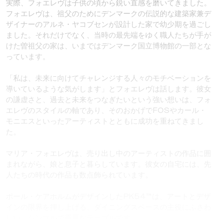
実際、フォエレヴは子供の頃から鋭い直感を磨いてきました。
フォエレヴは、祖父のためにデンマークの伝説的な建築家兼デ
ザイナーのアルネ・ヤコブセンが設計した家で幼少期を過ごし
ました。それだけでなく、当時の最先端をゆく職人たちが手が
けた曽祖父の家は、いまではデンマーク国立博物館の一部とな
っています。
「私は、未来に向けてチャレンジする人々のモチベーションを
導いているような気がします」とフォエレヴは話します。彼女
の謙虚さと、過去と未来をつなぎたいという強い想いは、フォ
エレヴのスタイルの軸であり、そのおかげでFOSやカール・
モニエスといったアーティストとともに成功を重ねてきまし
た。
マリア・フォエレヴは、売り出し中のアーティストの作品に囲
まれながら、娘と息子と暮らしています。彼女の自宅には、先
人たちの時代の作品も数点飾られています。
ポール・ケアホルムがデザインしたPK54™は、アートとデザ
インの限界を押し上げる、ダイニングスペースの主役にふさわ
しい、シンプルで重厚なテーブルです。