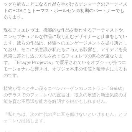
ックを飾ることになる作品を手がけるデンマークのアーティス
トのFOSことトーマス・ポールセンの初期のパートナーでも
あります。
現在フォエレヴは、機能的な作品を制作するアーティストや、
コンセプチュアルな作品に取り組むデザイナーと仕事をしてい
ます。彼らの作品は、体験へのエンゲージメントを拠り所とし
ており、そこに美意識が私たちに与える影響と、アイデアを美
意識に落とし込む方法をめぐるフォエレヴの関心が重なりま
す。「Etage Projects」で展示されているオブジェが持つエ
モーショナルな響きは、オブジェ本来の価値と曖昧さによるも
のです。
植物が青々と生い茂るコペンハーゲンのレストラン「Geist」
のテラスでのフォエレヴの宣言は、彼女の展望と新進気鋭の才
能を育む不思議な能力を解明する鍵かもしれません。
「私たちは、次の世代の声に耳を傾けないといけません」とフ
ォエレヴは話します。