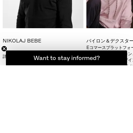
NIKOLAJ BEBE
バイロン＆デクスタ
Eコマースプラットフォー
の創業者であるバイロン
詳細を見る
登録者限定の最新ニュース
Want to stay informed?
ートがインテリアデザイ
められるエシカルデザイ
ティへのシフトについて
センに語りました。
詳細を見る