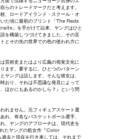
多方面で活躍するニューヨーク出身のエ
が自らのトレードマークだと考えます。
学校、ロードアイランド・スクール・オ
た頃に最初のプリント「The Reds
ce Portraits」を手がけて以来、ヤングはひと
言語を構築しつづけてきました。その言
ートとその先の世界での色の使われ方に
いは芸術史またはより広義の視覚文化に
まります。要するに、ひとつのパターン
」とヤングは話します。そんな彼女は、
「時おり、それは不思議な発見によって
は、ほかにもあるのかしら？』という問
らわれません。元フィギュアスケート選
であれ、有名なバスケットボール選手、
あれ、ヤングのアプローチは、現代史を
れたヤングの処女作『Color
がら過去と現在を行き来しては、それまで