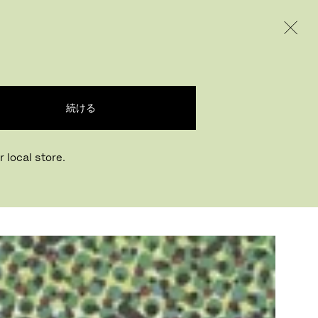
INTERNATIONAL / EUR – JAPANESE
ODUCTS
INSPIRATION
ABOUT US
続ける
 local store.
法、アーティスト・
ィス・ヤング