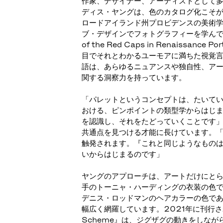
作家、デザイナー、アーティストとして
ディス・ヤングは、色のカタログ化こそ
ロードアイランド州プロビデンスの美術
ブ・デザインでフォトグラフィーを学んでい
of the Red Caps in Renaissan
目でそれとわかるユーモアに満ちた視覚
語は、あらゆるニュアンスや独自性、ア
関する洞察力を持っています。
「パレットというコンセプトは、たいて
おける、ピンポイントの類型学からはじ
を認識し、それをたどっていくことです
共通点を見つける才能に長けています。
触発されます。『これと同じようなもの
いからはじまるのです」
ヤングのアプローチは、アートだけにと
手のトーニャ・ハーディングの衣装の色
デニス・ロッドマンのヘアカラーの色で
幅広く網羅しています。2021年に刊行さ
Scheme』は、ジグザグの動きをしな