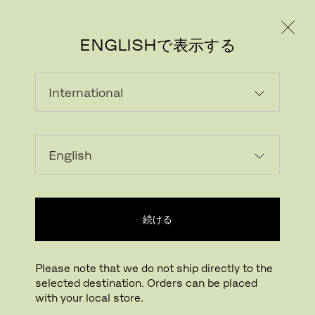
個人のお客様
法人のお客様
ENGLISHで表示する
ソファ
アウトドア用にデザインされたソファは、庭やテラ
スなどのアウトドア空間に極上のリラックス感と心
地よさを届けます。
続ける
チェア/スツール
ラウンジチェア
ソファ
ベンチ
サンベッド
シーティング
Please note that we do not ship directly to the
selected destination. Orders can be placed
絞り込み検索
with your local store.